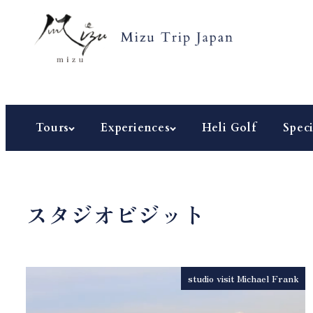
メ
イ
ン
コ
ン
テ
Tours
Experiences
Heli Golf
Speci
ン
ツ
へ
移
スタジオビジット
動
studio visit Michael Frank