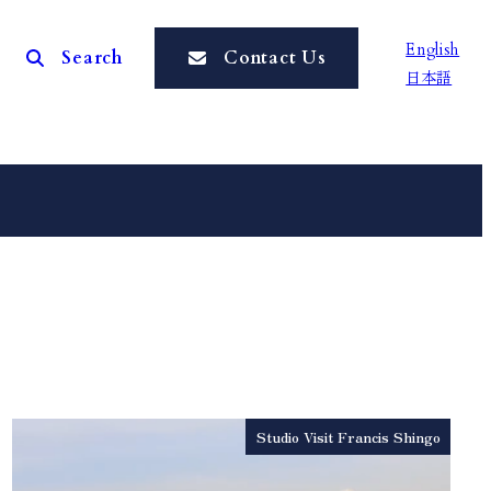
English
Search
Contact Us
日本語
Studio Visit Francis Shingo