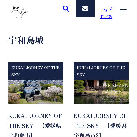
メ
English
イ
日本語
ン
コ
宇和島城
ン
テ
ン
ツ
KUKAI JORNEY OF THE
KUKAI JORNEY OF THE
へ
SKY
SKY
移
動
KUKAI JORNEY OF
KUKAI JORNEY OF
THE SKY 【愛媛県
THE SKY 【愛媛県
宇和島市】
宇和島市2】