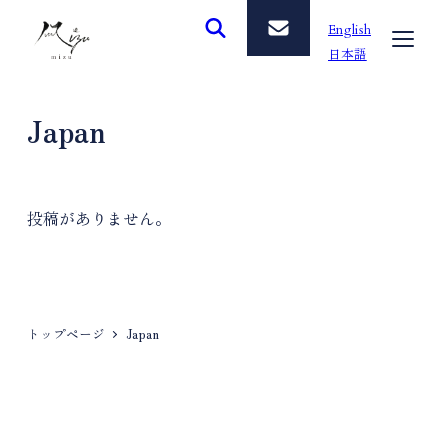
メ
English
イ
日本語
ン
コ
Japan
ン
テ
ン
ツ
投稿がありません。
へ
移
動
トップページ
Japan